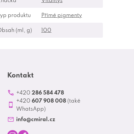
Značka
Vitalitys
yp produktu
Přímé pigmenty
bsah (ml, g)
100
Kontakt
286 584 478
+420
607 908 008
+420
(také
WhatsApp)
info
@
cmiral.cz