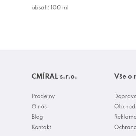
obsah: 100 ml
Z
á
CMÍRAL s.r.o.
Vše o
p
a
Prodejny
Doprava
t
O nás
Obchodn
í
Blog
Reklama
Kontakt
Ochrana