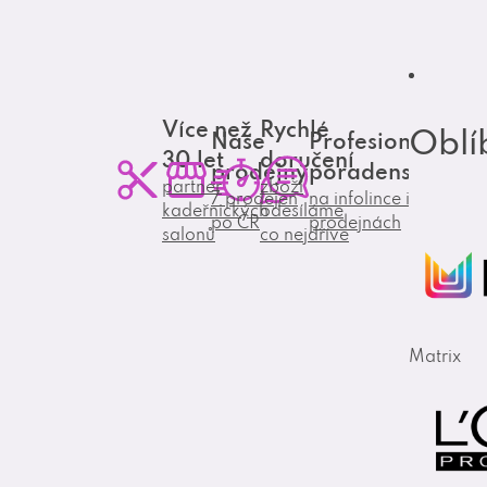
Více než
Rychlé
Oblí
Naše
Profesionální
30 let
doručení
prodejny
poradenství
partner
zboží
7 prodejen
na infolince i
kadeřnických
odesíláme
po ČR
prodejnách
salonů
co nejdříve
Matrix