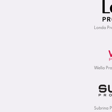
Londa Pro
Wella Pro
Subrina P