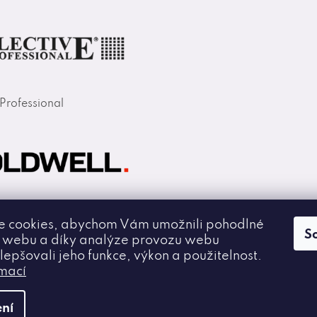
 Professional
 cookies, abychom Vám umožnili pohodlné
S
í webu a díky analýze provozu webu
lepšovali jeho funkce, výkon a použitelnost.
rmací
ní
áva vyhrazena.