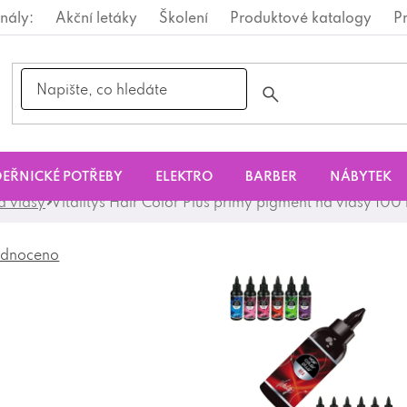
nály:
Akční letáky
Školení
Produktové katalogy
P
EŘNICKÉ POTŘEBY
ELEKTRO
BARBER
NÁBYTEK
a vlasy
Vitalitys Hair Color Plus přímý pigment na vlasy 100
dnoceno