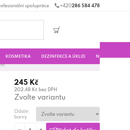
rofesionální spolupráce
286 584 478
Nákupní
košík
KOSMETIKA
DEZINFEKCE A ÚKLID
NOVINKY
S
 ml
245 Kč
202,48 Kč bez DPH
Zvolte variantu
Odstín
barvy