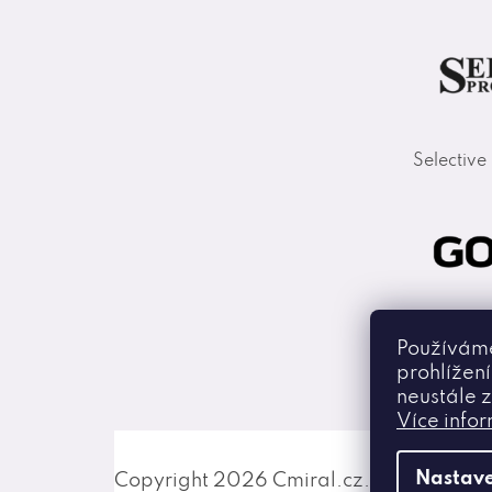
Selective
Goldwell
Používáme
prohlížen
neustále z
Více info
Nastave
Copyright 2026
Cmiral.cz
. Všechna pr