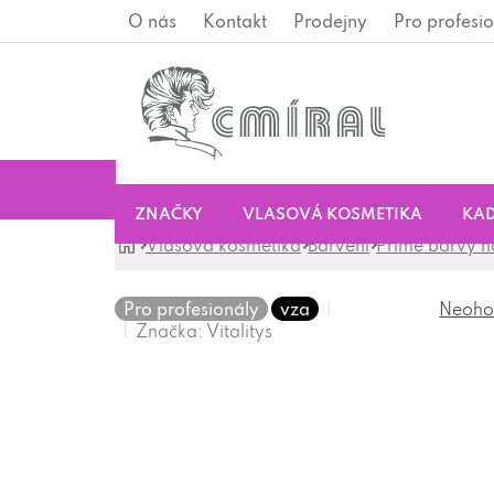
Přejít
O nás
Kontakt
Prodejny
Pro profesio
na
obsah
ZNAČKY
VLASOVÁ KOSMETIKA
KAD
Domů
Vlasová kosmetika
Barvení
Přímé barvy n
Pro profesionály
vza
Neoho
Průměrné
Značka:
Vitalitys
hodnocení
produktu
je
0,0
z
5
hvězdiček.