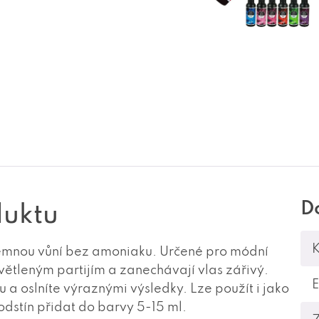
D
duktu
K
jemnou vůní bez amoniaku. Určené pro módní
větleným partijím a zanechávají vlas zářivý.
u a oslníte výraznými výsledky. Lze použít i jako
odstín přidat do barvy 5-15 ml.