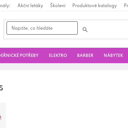
nály:
Akční letáky
Školení
Produktové katalogy
P
EŘNICKÉ POTŘEBY
ELEKTRO
BARBER
NÁBYTEK
s