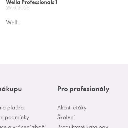
Wella Professionals 1
29.5.2025
Wella
 nákupu
Pro profesionály
 a platba
Akční letáky
í podmínky
Školení
ce a vrácení zboží
Produktové katalogy