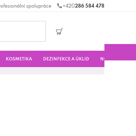
rofesionální spolupráce
286 584 478
Nákupní
košík
KOSMETIKA
DEZINFEKCE A ÚKLID
NOVINKY
S