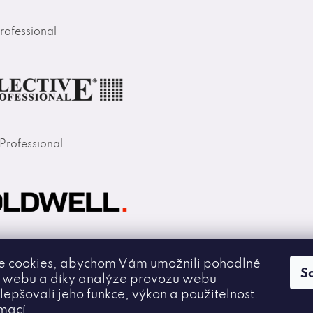
rofessional
 Professional
 cookies, abychom Vám umožnili pohodlné
S
í webu a díky analýze provozu webu
lepšovali jeho funkce, výkon a použitelnost.
rmací