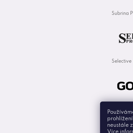
Subrina P
Selective
Goldwell
Používáme
prohlížen
neustále z
Více info