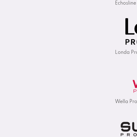
Echosline
Londa Pro
Wella Pro