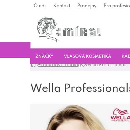
Přejít
O nás
Kontakt
Prodejny
Pro profesio
na
obsah
ZNAČKY
VLASOVÁ KOSMETIKA
KAD
Domů
Produktové katalogy
Wella Professionals
Wella Professional
V
ý