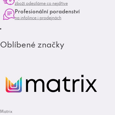
zboží odesíláme co nejdříve
s
r
o
Profesionální poradenství
u
a
k
na infolince i prodejnách
m
Oblíbené značky
Matrix