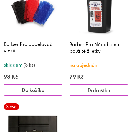
p
i
s
p
Barber Pro oddělovač
Barber Pro Nádoba na
vlasů
použité žiletky
r
o
skladem
(3 ks)
na objednání
d
98 Kč
79 Kč
u
Do košíku
Do košíku
k
Sleva
t
ů