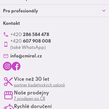
p
O nás
d
Doprava a platba
Pro profesionály
a
Blog
a
Obchodní podmínky
t
Kontakt
Akční letáky
c
Kontakt
Reklamace a vrácení zboží
Školení
í
í
Ochrana osobních údajů
286 584 478
+420
Produktové katalogy
p
607 908 008
+420
Profesionální spolupráce
r
(také WhatsApp)
Matrix Club
v
info
@
cmiral.cz
k
y
I
F
Více než 30 let
v
n
a
partner kadeřnických salonů
s
c
ý
Naše prodejny
t
e
p
7 prodejen po ČR
a
b
i
Rychlé doručení
g
o