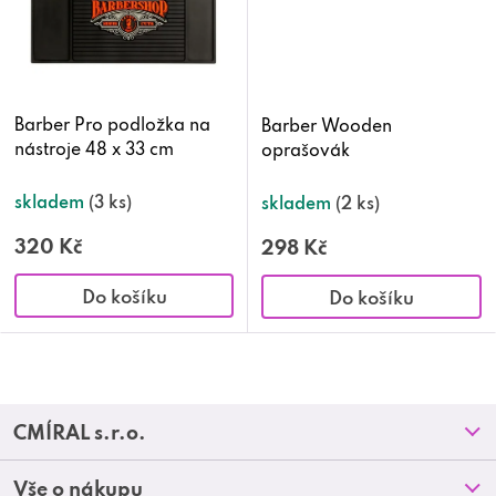
Barber Pro podložka na
Barber Wooden
nástroje 48 x 33 cm
oprašovák
skladem
(3 ks)
skladem
(2 ks)
320 Kč
298 Kč
Do košíku
Do košíku
O
v
Z
CMÍRAL s.r.o.
l
á
Prodejny
á
Vše o nákupu