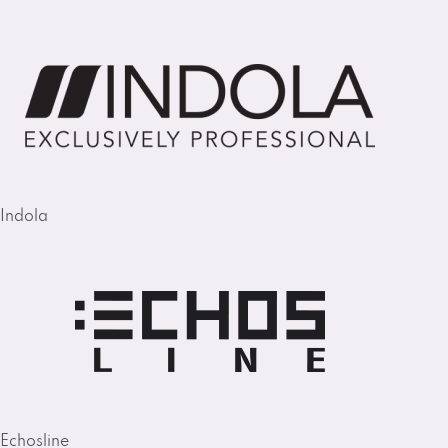
Indola
Echosline