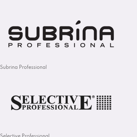
Subrina Professional
Selective Professional