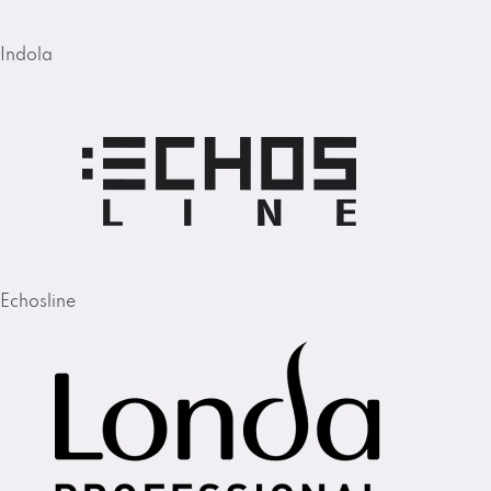
Indola
Echosline