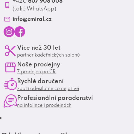
607 908 008
+420
v
Profesionální spolupráce
(také WhatsApp)
k
Matrix Club
info
@
cmiral.cz
y
v
I
F
ý
Více než 30 let
n
a
p
partner kadeřnických salonů
s
c
Naše prodejny
i
t
e
7 prodejen po ČR
s
a
b
Rychlé doručení
g
o
u
zboží odesíláme co nejdříve
r
o
Profesionální poradenství
a
k
na infolince i prodejnách
m