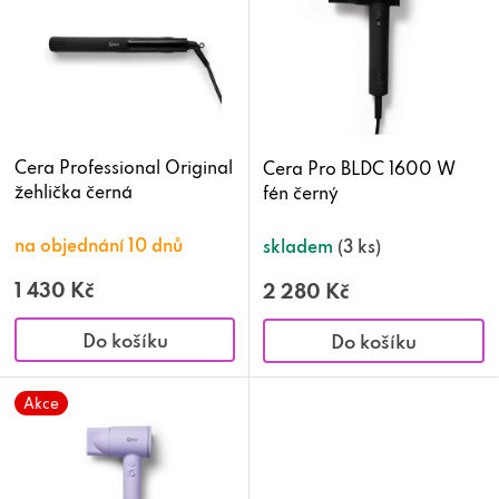
p
i
s
p
Cera Professional Original
Cera Pro BLDC 1600 W
žehlička černá
fén černý
r
o
na objednání 10 dnů
skladem
(3 ks)
d
1 430 Kč
2 280 Kč
u
Do košíku
Do košíku
k
Akce
t
ů