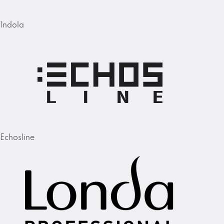
Indola
Echosline