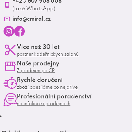
607 908 008
+420
v
Profesionální spolupráce
(také WhatsApp)
k
Matrix Club
info
@
cmiral.cz
y
v
I
F
ý
Více než 30 let
n
a
p
partner kadeřnických salonů
s
c
Naše prodejny
i
t
e
7 prodejen po ČR
s
a
b
Rychlé doručení
g
o
u
zboží odesíláme co nejdříve
r
o
Profesionální poradenství
a
k
na infolince i prodejnách
m