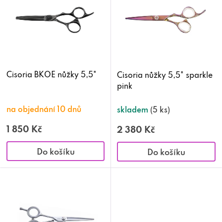
p
i
s
p
Cisoria BKOE nůžky 5,5"
Cisoria nůžky 5,5" sparkle
pink
r
o
na objednání 10 dnů
skladem
(5 ks)
d
1 850 Kč
2 380 Kč
u
Do košíku
Do košíku
k
t
ů