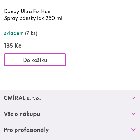
Dandy Ultra Fix Hair
Spray pánský lak 250 ml
skladem
(7 ks)
185 Kč
Do košíku
O
v
Z
CMÍRAL s.r.o.
l
á
Prodejny
á
Vše o nákupu
p
O nás
d
Doprava a platba
Pro profesionály
a
Blog
a
Obchodní podmínky