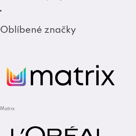
m
Oblíbené značky
Matrix