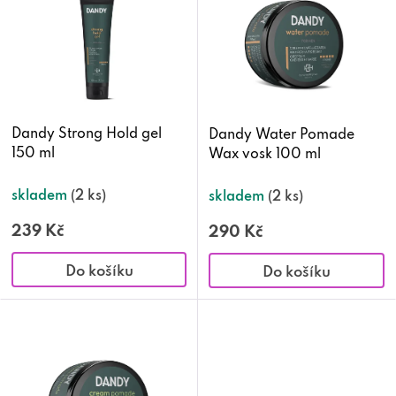
p
i
s
p
Dandy Strong Hold gel
Dandy Water Pomade
150 ml
Wax vosk 100 ml
r
o
skladem
(2 ks)
skladem
(2 ks)
d
239 Kč
290 Kč
u
Do košíku
Do košíku
k
t
ů