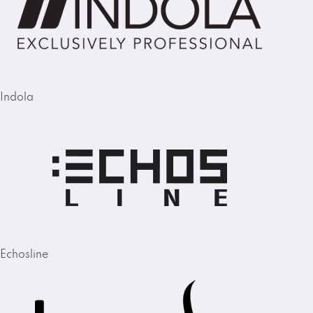
Indola
Echosline