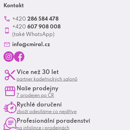
t
Kontakt
Akční letáky
c
Kontakt
Reklamace a vrácení zboží
Školení
í
í
Ochrana osobních údajů
286 584 478
+420
Produktové katalogy
p
607 908 008
+420
Profesionální spolupráce
r
(také WhatsApp)
Matrix Club
v
info
@
cmiral.cz
k
y
I
F
Více než 30 let
v
n
a
partner kadeřnických salonů
s
c
ý
Naše prodejny
t
e
p
7 prodejen po ČR
a
b
i
Rychlé doručení
g
o
zboží odesíláme co nejdříve
s
r
o
Profesionální poradenství
u
a
k
na infolince i prodejnách