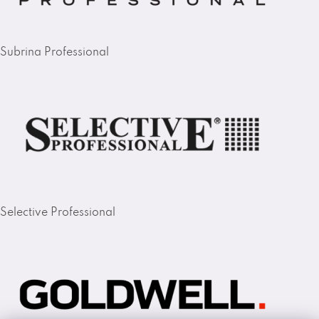
Subrina Professional
Selective Professional