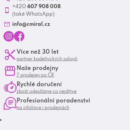
Produktové katalogy
607 908 008
+420
Profesionální spolupráce
(také WhatsApp)
Matrix Club
info
@
cmiral.cz
I
F
Více než 30 let
n
a
partner kadeřnických salonů
s
c
Naše prodejny
t
e
7 prodejen po ČR
a
b
Rychlé doručení
g
o
zboží odesíláme co nejdříve
r
o
Profesionální poradenství
a
k
na infolince i prodejnách
m