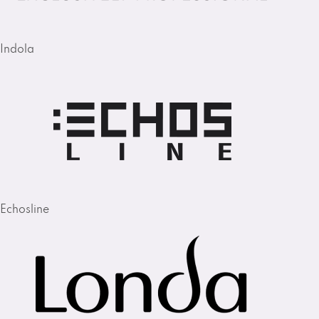
Indola
Echosline