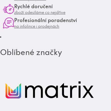
a
b
i
Rychlé doručení
g
o
zboží odesíláme co nejdříve
s
r
o
Profesionální poradenství
u
a
k
na infolince i prodejnách
m
Oblíbené značky