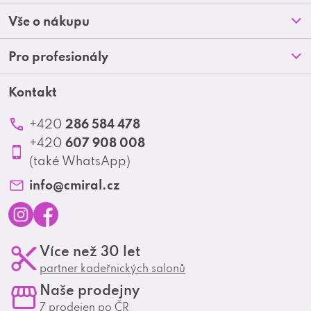
á
Prodejny
á
Vše o nákupu
p
O nás
d
Doprava a platba
Pro profesionály
a
Blog
a
Obchodní podmínky
t
Kontakt
Akční letáky
c
Kontakt
Reklamace a vrácení zboží
Školení
í
í
Ochrana osobních údajů
286 584 478
+420
Produktové katalogy
p
607 908 008
+420
Profesionální spolupráce
r
(také WhatsApp)
Matrix Club
v
info
@
cmiral.cz
k
y
I
F
Více než 30 let
v
n
a
partner kadeřnických salonů
s
c
ý
Naše prodejny
t
e
p
7 prodejen po ČR