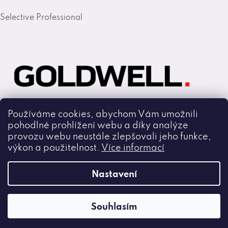
Selective Professional
Používáme cookies, abychom Vám umožnili
pohodlné prohlížení webu a díky analýze
Goldwell
provozu webu neustále zlepšovali jeho funkce,
výkon a použitelnost.
Více informací
Copyright 2026
Nastavení
Cmiral.cz
.
Všechna práva vyhrazena.
Souhlasím
Vytvořil Shoptet