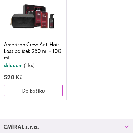
p
i
s
p
American Crew Anti Hair
Loss balíček 250 ml + 100
r
ml
o
skladem
(1 ks)
d
520 Kč
u
Do košíku
k
O
t
v
Z
ů
CMÍRAL s.r.o.
l