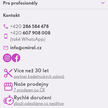
Doprava a platba
Pro profesionály
a
Blog
Obchodní podmínky
t
Kontakt
Akční letáky
Kontakt
Reklamace a vrácení zboží
Školení
í
Ochrana osobních údajů
286 584 478
+420
Produktové katalogy
607 908 008
+420
Profesionální spolupráce
(také WhatsApp)
Matrix Club
info
@
cmiral.cz
I
F
Více než 30 let
n
a
partner kadeřnických salonů
s
c
Naše prodejny
t
e
7 prodejen po ČR
a
b
Rychlé doručení
g
o
zboží odesíláme co nejdříve
r
o