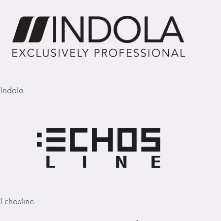
Indola
Echosline