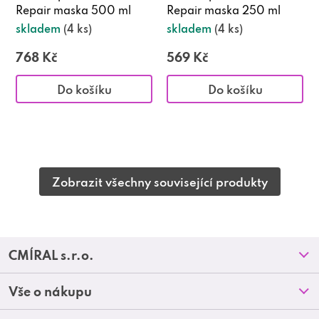
Repair maska 500 ml
Repair maska 250 ml
skladem
(4 ks)
skladem
(4 ks)
768 Kč
569 Kč
Do košíku
Do košíku
Zobrazit všechny související produkty
Z
CMÍRAL s.r.o.
á
Prodejny
Vše o nákupu
p
O nás