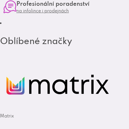
Profesionální poradenství
a
k
na infolince i prodejnách
m
Oblíbené značky
Matrix