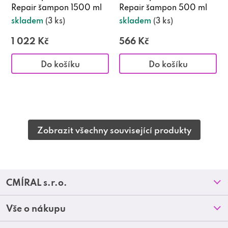
Repair šampon 1500 ml
Repair šampon 500 ml
skladem
(3 ks)
skladem
(3 ks)
1 022 Kč
566 Kč
Do košíku
Do košíku
Zobrazit všechny související produkty
Z
CMÍRAL s.r.o.
á
Prodejny
Vše o nákupu
p
O nás