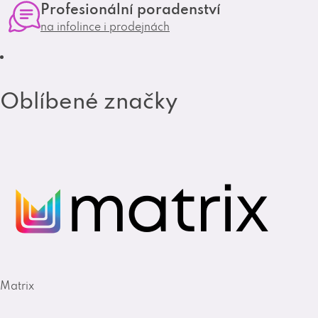
Profesionální poradenství
a
k
na infolince i prodejnách
m
Oblíbené značky
Matrix