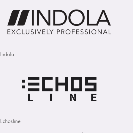
Indola
Echosline