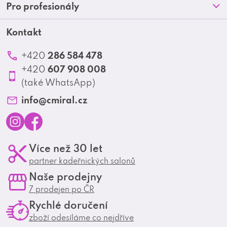
Doprava a platba
Pro profesionály
a
Blog
Obchodní podmínky
t
Kontakt
Akční letáky
Kontakt
Reklamace a vrácení zboží
Školení
í
Ochrana osobních údajů
286 584 478
+420
Produktové katalogy
607 908 008
+420
Profesionální spolupráce
(také WhatsApp)
Matrix Club
info
@
cmiral.cz
I
F
Více než 30 let
n
a
partner kadeřnických salonů
s
c
Naše prodejny
t
e
7 prodejen po ČR
a
b
Rychlé doručení
g
o
zboží odesíláme co nejdříve
r
o