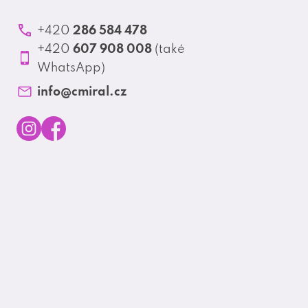
286 584 478
+420
607 908 008
+420
(také
WhatsApp)
info
@
cmiral.cz
I
F
n
a
s
c
t
e
a
b
g
o
r
o
a
k
m