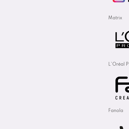
Matrix
L'Oréal P
Fanola