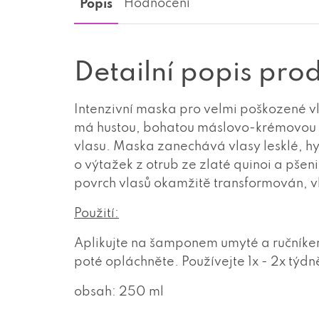
Popis
Hodnocení
Detailní popis pro
Intenzivní maska pro velmi poškozené vl
má hustou, bohatou máslovo-krémovou te
vlasu. Maska zanechává vlasy lesklé, 
o výtažek z otrub ze zlaté quinoi a pšen
povrch vlasů okamžitě transformován, vl
Použití:
Aplikujte na šamponem umyté a ručníkem
poté opláchněte. Používejte 1x - 2x týdn
obsah: 250 ml