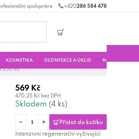
rofesionální spolupráce
286 584 478
Nákupní
košík
KOSMETIKA
DEZINFEKCE A ÚKLID
NOVINKY
S
ka 250 ml
569 Kč
470,25 Kč bez DPH
Skladem
(4 ks)
Přidat do košíku
Intenzivní regenerační vyživující