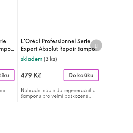
rie
L'Oréal Professionnel Serie
Další
produkt
šampon
Expert Absolut Repair šampon
500 ml náhradní náplň
skladem
(3 ks)
479 Kč
šíku
Do košíku
lmi
Náhradní náplň do regeneračního
šamponu pro velmi poškozené
bsolut
vlasy L'Oréal Professionnel Serie
Expert Absolut Repair 500 ml