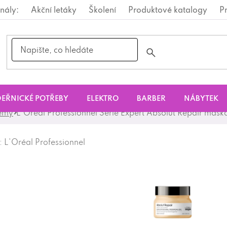
nály:
Akční letáky
Školení
Produktové katalogy
P
EŘNICKÉ POTŘEBY
ELEKTRO
BARBER
NÁBYTEK
rémy
L'Oréal Professionnel Serie Expert Absolut Repair mas
:
L'Oréal Professionnel