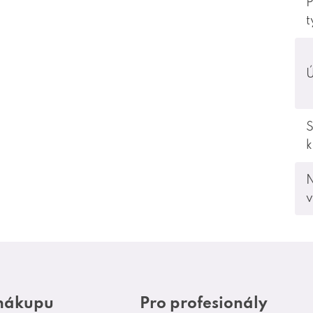
P
t
Ú
S
v
 nákupu
Pro profesionály