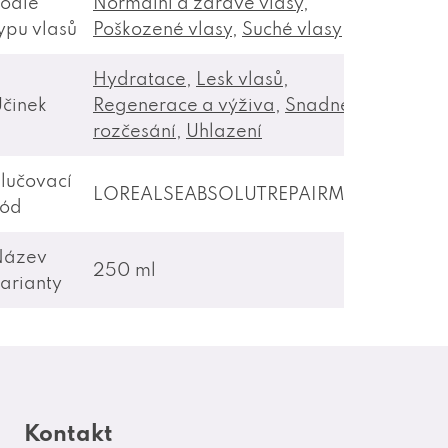
odle
Normální a zdravé vlasy
,
ypu vlasů
Poškozené vlasy
,
Suché vlasy
Hydratace
,
Lesk vlasů
,
činek
Regenerace a výživa
,
Snadné
rozčesání
,
Uhlazení
lučovací
LOREALSEABSOLUTREPAIRMASKA
kód
Název
250 ml
arianty
Kontakt