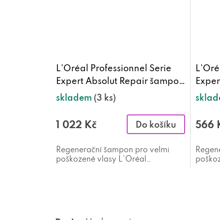
L'Oréal Professionnel Serie
L'Oré
Expert Absolut Repair šampon
Exper
1500 ml
500 
skladem
(3 ks)
skla
1 022 Kč
566 
Do košíku
Regenerační šampon pro velmi
Regene
poškozené vlasy L'Oréal
poškoz
Professionnel Serie Expert Absolut
Profes
Repair 1500 ml
Repai