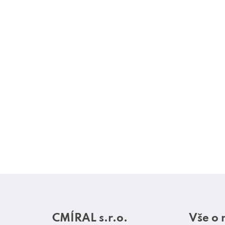
Z
á
CMÍRAL s.r.o.
Vše o
p