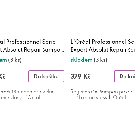
al Professionnel Serie
L'Oréal Professionnel Se
t Absolut Repair šampon
Expert Absolut Repair 
ml
300 ml
dem
(3 ks)
skladem
(3 ks)
Kč
379 Kč
Do košíku
Do ko
rační šampon pro velmi
Regenerační šampon pro ve
ené vlasy L'Oréal
poškozené vlasy L'Oréal
sionnel Serie Expert Absolut
Professionnel Serie Expert A
r 500 ml
Repair 300 ml