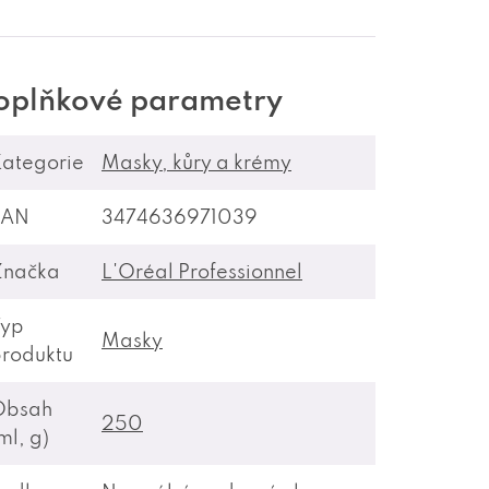
oplňkové parametry
ategorie
Masky, kůry a krémy
EAN
3474636971039
Značka
L'Oréal Professionnel
Typ
Masky
roduktu
Obsah
250
ml, g)